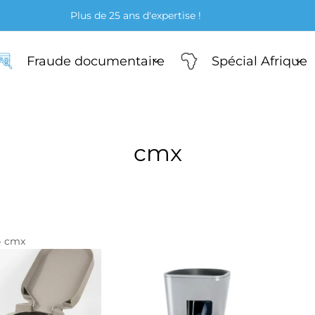
Plus de 25 ans d'expertise !
Nos solutions
Fraude documentaire
Spécial Afrique
cmx
ners
e-fils & microscopes
teurs & torches UV
»
cmx