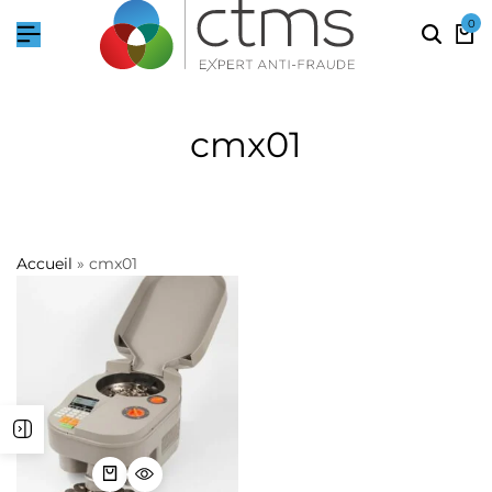
0
cmx01
Accueil
»
cmx01