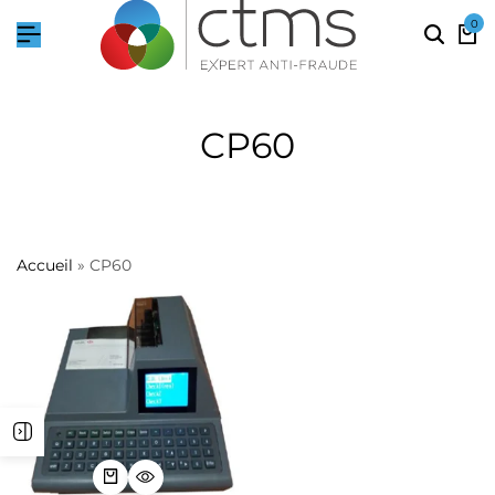
0
CP60
Accueil
»
CP60