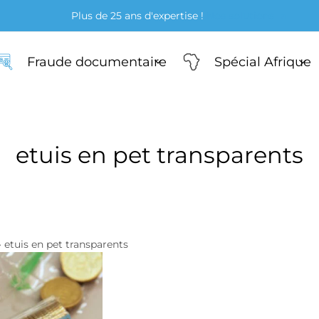
Plus de 25 ans d'expertise !
Nos solutions
Fraude documentaire
Spécial Afrique
etuis en pet transparents
ners
e-fils & microscopes
teurs & torches UV
»
etuis en pet transparents