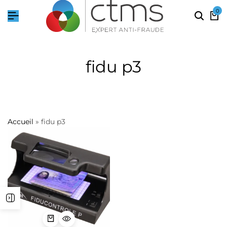
0
fidu p3
Accueil
»
fidu p3