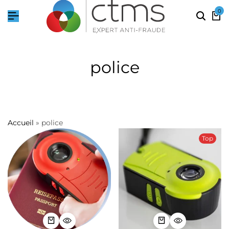
0
police
Accueil
»
police
Top