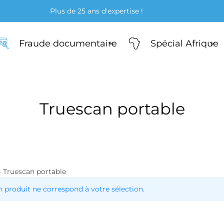
Plus de 25 ans d'expertise !
Nos solutions
Fraude documentaire
Spécial Afrique
Truescan portable
ners
e-fils & microscopes
teurs & torches UV
»
Truescan portable
 produit ne correspond à votre sélection.