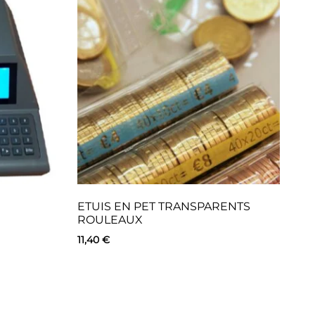
ETUIS EN PET TRANSPARENTS
CM
ROULEAUX
69
11,40
€