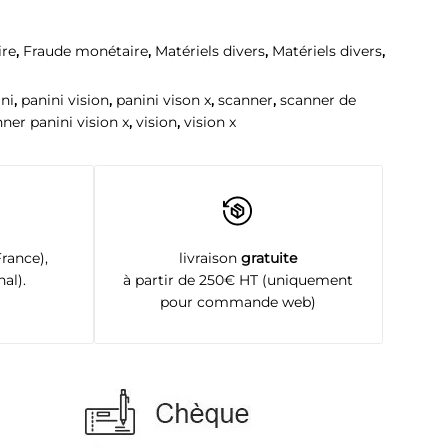
ire
,
Fraude monétaire
,
Matériels divers
,
Matériels divers
,
ni
,
panini vision
,
panini vison x
,
scanner
,
scanner de
ner panini vision x
,
vision
,
vision x
rance),
livraison
gratuite
al).
à partir de 250€ HT (uniquement
pour commande web)