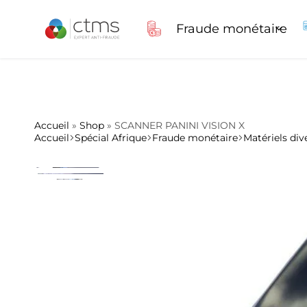
niquement pour les commandes web)
+33 (0)4 78 460 021
contact@ctms.fr
Fraude monétaire
Shop
Expert
CTMS
Anti
fraude
Compteuses de pièces
Scan
Accueil
»
Shop
»
SCANNER PANINI VISION X
Accueil
Spécial Afrique
Fraude monétaire
Matériels div
Compteuses de billets
Compt
Détecteurs de billets
Détec
Matériels divers
Consommables