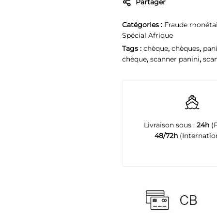
Partager
Catégories :
Fraude monéta
Spécial Afrique
Tags :
chèque
,
chèques
,
pani
chèque
,
scanner panini
,
scan
Livraison sous :
24h
(F
48/72h
(Internation