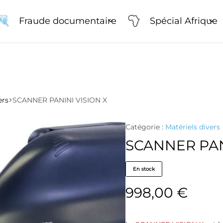
Plus de 25 ans d'expertise !
Nos solutions
Fraude documentaire
Spécial Afrique
ners
ers
SCANNER PANINI VISION X
e-fils & microscopes
teurs & torches UV
Catégorie :
Matériels divers
SCANNER PAN
En stock
998,00
€