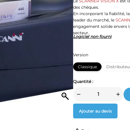
Le
SCANNER VISION X
est l
des chèques.
En incorporant la fiabilité, 
leader du marché, le
SCANN
engagement solide envers la 
secteur.
Logiciel non fourni
Version
Classique
Distributeu
Quantité :
Ajouter au devis