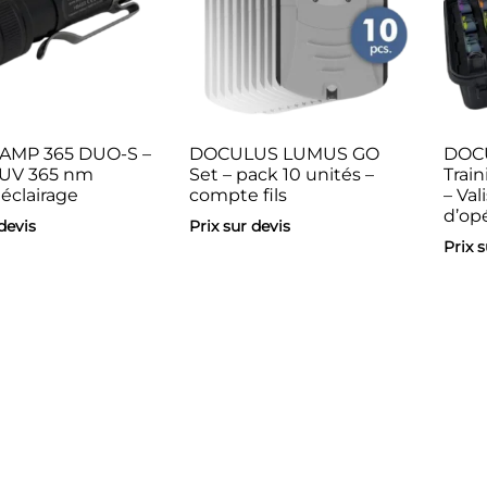
AMP 365 DUO-S –
DOCULUS LUMUS GO
DOC
 UV 365 nm
Set – pack 10 unités –
Train
éclairage
compte fils
– Val
d’op
 devis
Prix sur devis
Prix 