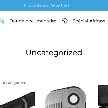
Plus de 25 ans d'expertise !
Nos solutions
Fraude documentaire
Spécial Afrique
Uncategorized
ners
e-fils & microscopes
teurs & torches UV
»
Uncategorized