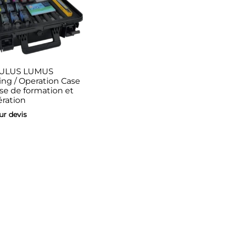
ULUS LUMUS
ing / Operation Case
ise de formation et
ération
sur devis